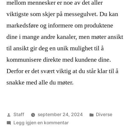
mellom mennesker er noe av det aller
viktigste som skjer på messegulvet. Du kan
markedsføre og informere om produktene
dine i mange andre kanaler, men møter ansikt
til ansikt gir deg en unik mulighet til å
kommunisere direkte med kundene dine.
Derfor er det svært viktig at du står klar til å
snakke med alle du møter.
Publisert
Publisert
Staff
september 24, 2024
Diverse
av
til
i
Legg igjen en kommentar
Tre