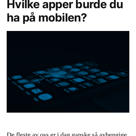
Hvilke apper burde du
ha på mobilen?
De fleste av oss er i dag ganske så avhengige