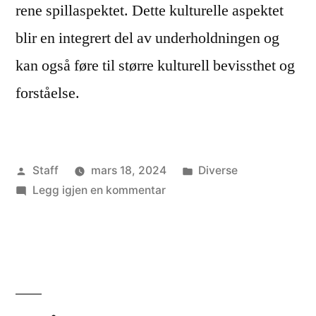
rene spillaspektet. Dette kulturelle aspektet
blir en integrert del av underholdningen og
kan også føre til større kulturell bevissthet og
forståelse.
Publisert
Publisert
Staff
mars 18, 2024
Diverse
av
til
i
Legg igjen en kommentar
Oppdag
magien
med
Attraction
spilleautomat