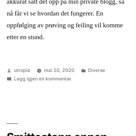
akkurat satt det opp på min private blogg, så
nå får vi se hvordan det fungerer. En
oppfølging av prøving og feiling vil komme
etter en stund.
Publisert
Publisert
utropia
mai 20, 2020
Diverse
av
til
i
Legg igjen en kommentar
Kommentarfelt,
grøss!