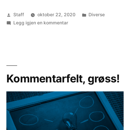
Publisert
Publisert
Staff
oktober 22, 2020
Diverse
av
til
i
Legg igjen en kommentar
Gamle
biler
kan
plutselig
bli
mye
Kommentarfelt, grøss!
mer
verdt