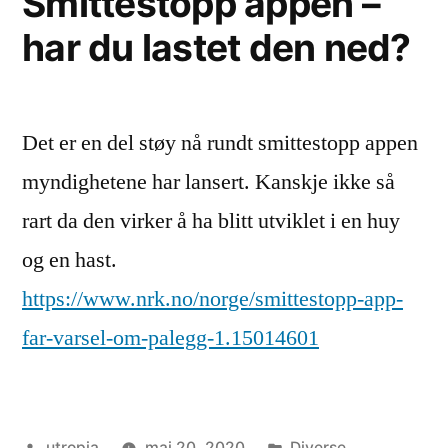
Smittestopp appen –
har du lastet den ned?
Det er en del støy nå rundt smittestopp appen
myndighetene har lansert. Kanskje ikke så
rart da den virker å ha blitt utviklet i en huy
og en hast.
https://www.nrk.no/norge/smittestopp-app-
far-varsel-om-palegg-1.15014601
Publisert
Publisert
utropia
mai 20, 2020
Diverse