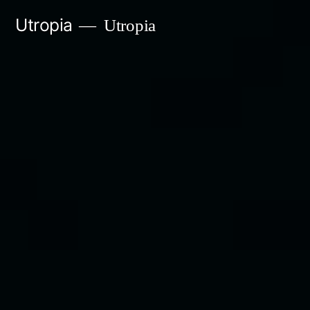
Gå
Utropia
Utropia
til
innhold