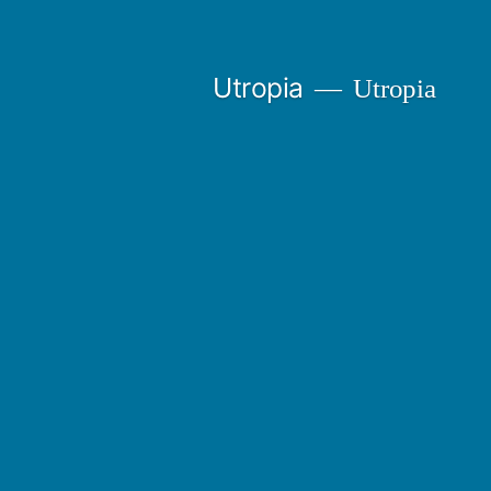
Gå
til
Utropia
Utropia
innhold